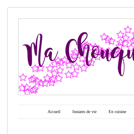
Ma
chouquette
d'amour
Menu principal
Aller au contenu
Accueil
Instants de vie
En cuisine