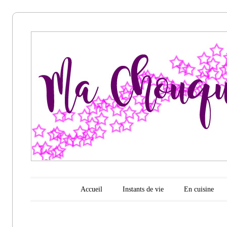
Ma
chouquette
d'amour
Menu principal
Aller au contenu
Accueil
Instants de vie
En cuisine