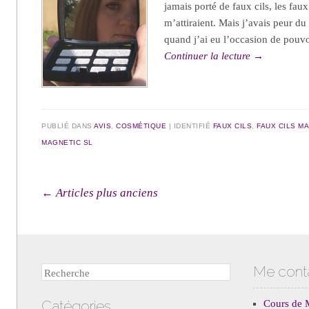
jamais porté de faux cils, les fau
m’attiraient. Mais j’avais peur du
quand j’ai eu l’occasion de pouvoir
Continuer la lecture
→
PUBLIÉ DANS
AVIS
,
COSMÉTIQUE
IDENTIFIÉ
FAUX CILS
,
FAUX CILS M
MAGNETIC SL
Navigation des articles
←
Articles plus anciens
Me cont
Recherche
Catégories
Cours de 