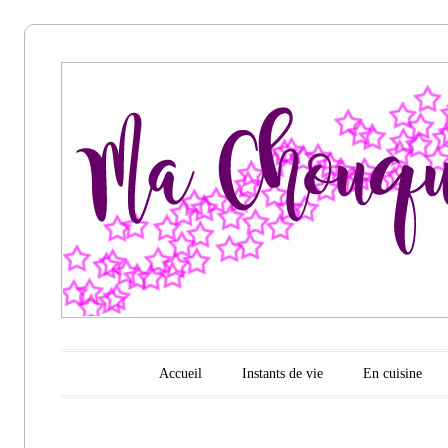
Ma
chouquette
d'amour
Menu principal
Aller au contenu
Accueil
Instants de vie
En cuisine