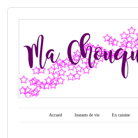
Ma
chouquette
d'amour
Menu principal
Aller au contenu
Accueil
Instants de vie
En cuisine