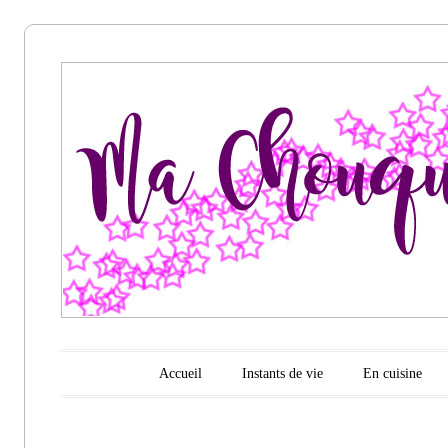
Ma
chouquette
d'amour
Menu principal
Aller au contenu
Accueil
Instants de vie
En cuisine