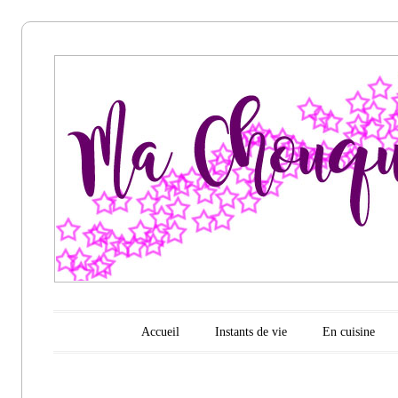
Ma
chouquette
d'amour
Menu principal
Aller au contenu
Accueil
Instants de vie
En cuisine