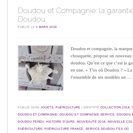
Doudou et Compagnie: la garanti
Doudou
PUBLIÉ LE
1 MARS 2018
Doudou et compagnie, la marque
chouquette, propose un nouveau s
doudou. Qu’est ce que c’est la g
en une. « T’es où Doudou ? » La
l’ensemble de ses modèles un …
PUBLIÉ DANS
JOUETS
,
PUÉRICULTURE
IDENTIFIÉ
COLLECTION 2018
,
DOUDOU ET COMPAGNIE
,
DOUDOU ET COMPAGNIE SERVICE
,
DOUDOU E
DOUDOU PERDU
,
HISTOIRE D'OURS
,
NOUVEAUTÉ 2018
,
NOUVELLE COL
PUÉRICULTURE
,
PUÉRICULTURE FRANCE
,
SERVICE DOUDOU T'ES OÙ