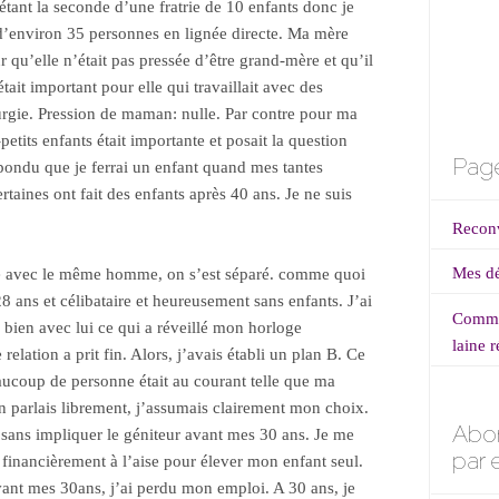
étant la seconde d’une fratrie de 10 enfants donc je
d’environ 35 personnes en lignée directe. Ma mère
 qu’elle n’était pas pressée d’être grand-mère et qu’il
était important pour elle qui travaillait avec des
rgie. Pression de maman: nulle. Par contre pour ma
petits enfants était importante et posait la question
Page
répondu que je ferrai un enfant quand mes tantes
rtaines ont fait des enfants après 40 ans. Je ne suis
Reconv
Mes dé
le avec le même homme, on s’est séparé. comme quoi
28 ans et célibataire et heureusement sans enfants. J’ai
Commen
 bien avec lui ce qui a réveillé mon horloge
laine r
elation a prit fin. Alors, j’avais établi un plan B. Ce
beaucoup de personne était au courant telle que ma
n parlais librement, j’assumais clairement mon choix.
Abo
 sans impliquer le géniteur avant mes 30 ans. Je me
par 
 financièrement à l’aise pour élever mon enfant seul.
vant mes 30ans, j’ai perdu mon emploi. A 30 ans, je