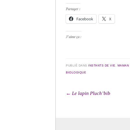
Partager :
Facebook
X
J’aime ça :
PUBLIÉ DANS
INSTANTS DE VIE
,
MAMAN
BIOLOGIQUE
Navigation des arti
←
Le lapin Pluch’bib