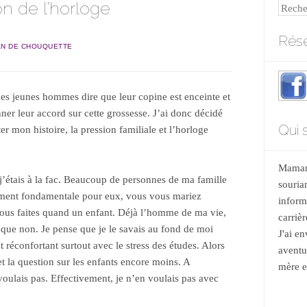
on de l’horloge
Reche
Rése
N DE CHOUQUETTE
es jeunes hommes dire que leur copine est enceinte et
nner leur accord sur cette grossesse. J’ai donc décidé
Qui s
er mon histoire, la pression familiale et l’horloge
Maman 
 j’étais à la fac. Beaucoup de personnes de ma famille
souria
ment fondamentale pour eux, vous vous mariez
informa
vous faites quand un enfant. Déjà l’homme de ma vie,
carrièr
ré que non. Je pense que je le savais au fond de moi
J'ai e
t réconfortant surtout avec le stress des études. Alors
aventu
 la question sur les enfants encore moins. A
mère et
voulais pas. Effectivement, je n’en voulais pas avec