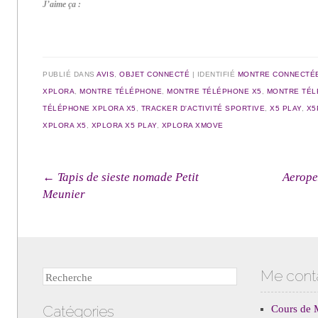
J’aime ça :
PUBLIÉ DANS
AVIS
,
OBJET CONNECTÉ
|
IDENTIFIÉ
MONTRE CONNECTÉ
XPLORA
,
MONTRE TÉLÉPHONE
,
MONTRE TÉLÉPHONE X5
,
MONTRE TÉL
TÉLÉPHONE XPLORA X5
,
TRACKER D'ACTIVITÉ SPORTIVE
,
X5 PLAY
,
X5
XPLORA X5
,
XPLORA X5 PLAY
,
XPLORA XMOVE
Navigation des articles
←
Tapis de sieste nomade Petit
Aerope
Meunier
Me cont
Recherche
Catégories
Cours de 