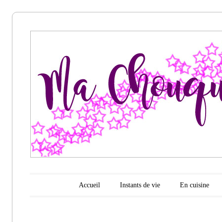
Ma
chouquette
d'amour
Menu principal
Aller au contenu
Accueil
Instants de vie
En cuisine