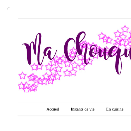
Ma
chouquette
d'amour
Menu principal
Aller au contenu
Accueil
Instants de vie
En cuisine