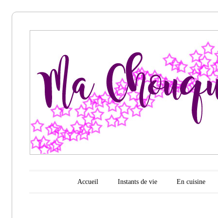
Ma
chouquette
d'amour
Menu principal
Aller au contenu
Accueil
Instants de vie
En cuisine