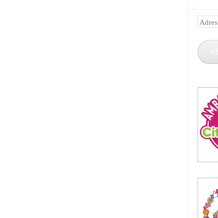
Adress
e-
mail
A