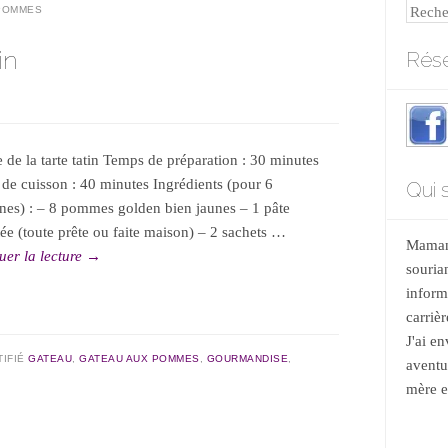
Reche
POMMES
in
Rése
e de la tarte tatin Temps de préparation : 30 minutes
de cuisson : 40 minutes Ingrédients (pour 6
Qui s
nes) : – 8 pommes golden bien jaunes – 1 pâte
tée (toute prête ou faite maison) – 2 sachets …
Maman 
uer la lecture
→
souria
informa
carrièr
J'ai e
TIFIÉ
GATEAU
,
GATEAU AUX POMMES
,
GOURMANDISE
,
aventu
mère et