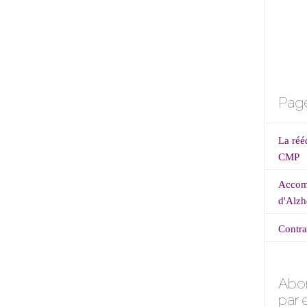
cles
Page
La réé
CMP
Accomp
d'Alzh
Contra
Abo
par 