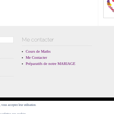
Me contacter
Cours de Maths
Me Contacter
Préparatifs de notre MARIAGE
, vous acceptez leur utilisation.
Fièrement propulsé par WordPress
Thème Forever par
WordPress.com
.