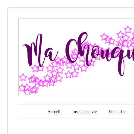
Ma
chouquette
d'amour
Menu principal
Aller au contenu
Accueil
Instants de vie
En cuisine