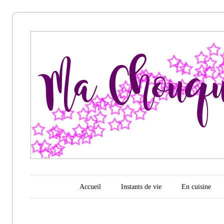
Ma
chouquette
d'amour
Menu principal
Aller au contenu
Accueil
Instants de vie
En cuisine