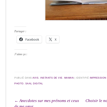
Partager :
Facebook
X
J’aime ça :
PUBLIÉ DANS
AVIS
,
INSTANTS DE VIE
,
MAMAN
|
IDENTIFIÉ
IMPRESSION
PHOTO
,
SAAL DIGITAL
Navigation des articles
←
Anecdotes sur mes prénoms et ceux
Choisir le n
de ma sœur.