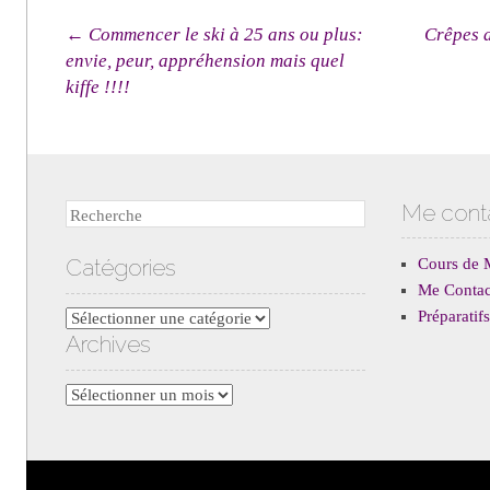
Navigation des articles
←
Commencer le ski à 25 ans ou plus:
Crêpes a
envie, peur, appréhension mais quel
kiffe !!!!
Me cont
Recherche
Catégories
Cours de 
Me Contac
Préparati
Catégories
Archives
Archives