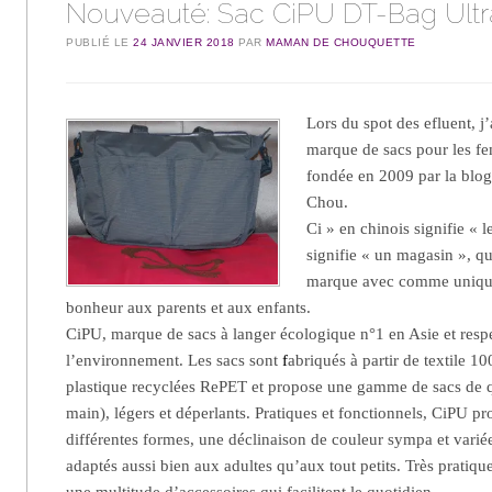
Nouveauté: Sac CiPU DT-Bag Ultr
PUBLIÉ LE
24 JANVIER 2018
PAR
MAMAN DE CHOUQUETTE
Lors du spot des efluent, j
marque de sacs pour les fe
fondée en 2009 par la blog
Chou.
Ci » en chinois signifie « 
signifie « un magasin », qu
marque avec comme unique
bonheur aux parents et aux enfants.
CiPU, marque de sacs à langer écologique n°1 en Asie et resp
l’environnement. Les sacs sont
f
abriqués à partir de textile 1
plastique recyclées RePET et propose une gamme de sacs de qua
main), légers et déperlants. Pratiques et fonctionnels, CiPU p
différentes formes, une déclinaison de couleur sympa et variée 
adaptés aussi bien aux adultes qu’aux tout petits. Très pratiqu