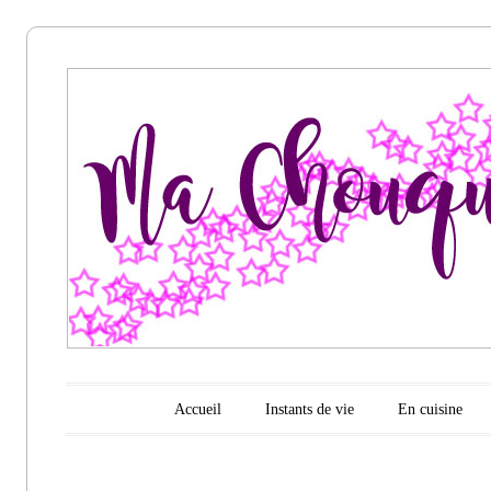
Ma
chouquette
d'amour
Menu principal
Aller au contenu
Accueil
Instants de vie
En cuisine