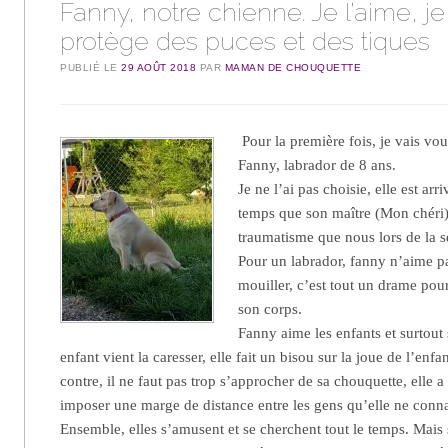
Fanny, notre chienne. Je l’aime, je
protège des puces et des tiques
PUBLIÉ LE
29 AOÛT 2018
PAR
MAMAN DE CHOUQUETTE
Pour la première fois, je vais vo
Fanny, labrador de 8 ans.
Je ne l’ai pas choisie, elle est a
temps que son maître (Mon chéri)
traumatisme que nous lors de la s
Pour un labrador, fanny n’aime pas
mouiller, c’est tout un drame pour
son corps.
Fanny aime les enfants et surtou
enfant vient la caresser, elle fait un bisou sur la joue de l’enfa
contre, il ne faut pas trop s’approcher de sa chouquette, elle 
imposer une marge de distance entre les gens qu’elle ne connaî
Ensemble, elles s’amusent et se cherchent tout le temps. Mais s