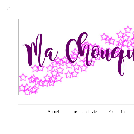
Ma
chouquette
d'amour
Menu principal
Aller au contenu
Accueil
Instants de vie
En cuisine