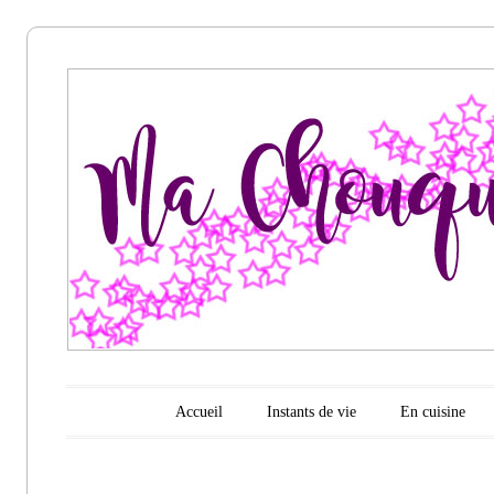
Ma
chouquette
d'amour
Menu principal
Aller au contenu
Accueil
Instants de vie
En cuisine