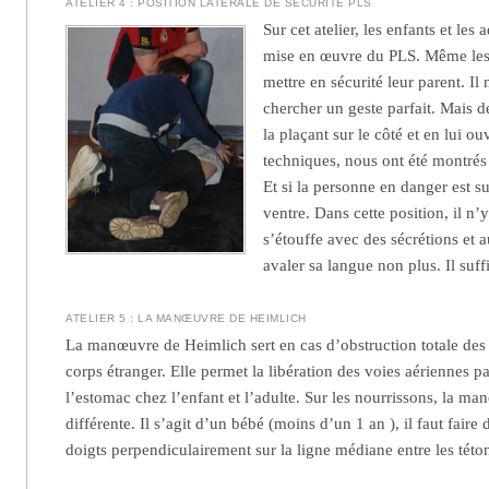
ATELIER 4 : POSITION LATÉRALE DE SÉCURITÉ PLS
Sur cet atelier, les enfants et les 
mise en œuvre du PLS. Même les p
mettre en sécurité leur parent. Il 
chercher un geste parfait. Mais 
la plaçant sur le côté et en lui o
techniques, nous ont été montrés 
Et si la personne en danger est sur
ventre. Dans cette position, il n’
s’étouffe avec des sécrétions et a
avaler sa langue non plus. Il suff
ATELIER 5 :
L
A
MANŒUVRE DE HEIMLICH
La manœuvre de Heimlich sert en cas d’obstruction totale des
corps étranger. Elle permet la libération des voies aériennes p
l’estomac chez l’enfant et l’adulte. Sur les nourrissons, la m
différente. Il s’agit d’un bébé (moins d’un 1 an ), il faut fair
doigts perpendiculairement sur la ligne médiane entre les této