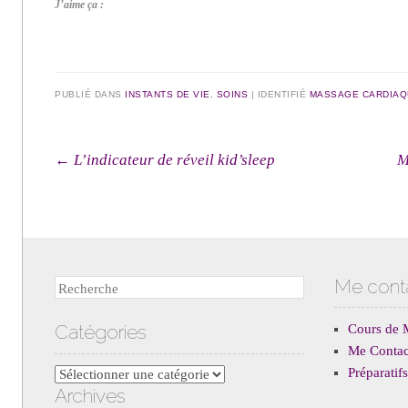
J’aime ça :
PUBLIÉ DANS
INSTANTS DE VIE
,
SOINS
|
IDENTIFIÉ
MASSAGE CARDIAQ
Navigation des articles
←
L’indicateur de réveil kid’sleep
M
Me cont
Recherche
Catégories
Cours de 
Me Contac
Préparati
Catégories
Archives