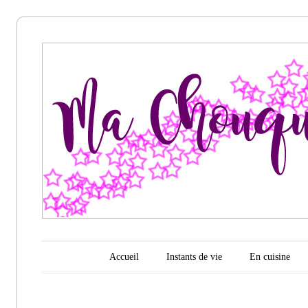
Ma
chouquette
d'amour
Menu principal
Aller au contenu
Accueil
Instants de vie
En cuisine