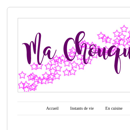
Ma
chouquette
d'amour
Menu principal
Aller au contenu
Accueil
Instants de vie
En cuisine