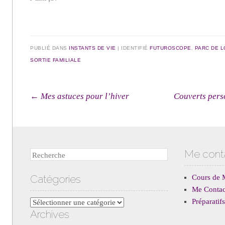
PUBLIÉ DANS
INSTANTS DE VIE
|
IDENTIFIÉ
FUTUROSCOPE
,
PARC DE L
SORTIE FAMILIALE
Navigation des articles
←
Mes astuces pour l’hiver
Couverts per
Me cont
Recherche
Catégories
Cours de 
Me Contac
Préparati
Catégories
Archives