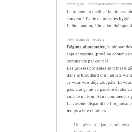
C’EST QUOI LES TRAITEMENTS BIOMÉD
Le traitement médical fait interven
souvent à l’aide de mesures hygiéno
l’alimentation, éducation thérapeut
TRAITEMENTS PHASE 1
Régime alimentaire
, la plupart de
soja et caséine (protéine contenu da
commencé par ceux là.
Les grosses protéines sont mal digé
dans le brouillard d’un autiste vient
Je vous vois déjà tout pâle. Et vous
pas. Oui ça ne va pas être évident, i
cuisine maison. Alors commencez 
La caséine disparait de l’organisme 
temps à être éliminer.
Une pizza n’a jamais tué personn
votre enfant.