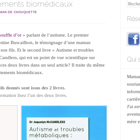
itements biomédicaux
Reche
MAN DE CHOUQUETTE
Rése
souffle d’or
» parlant de l’autisme. Le premier
ristine Buscailhon, le témoignage d’une maman
son fils. Et le second livre « Autisme et troubles
ndless, qui est un point de vue scientifique sur
Qui s
ces deux livres dans un seul article? Il traite du même
raitements biomédicaux.
Maman 
souria
ils donnés sont issus des 2 livres.
informa
ormation lisez l’un des deux livres.
carrièr
J'ai e
aventu
mère et