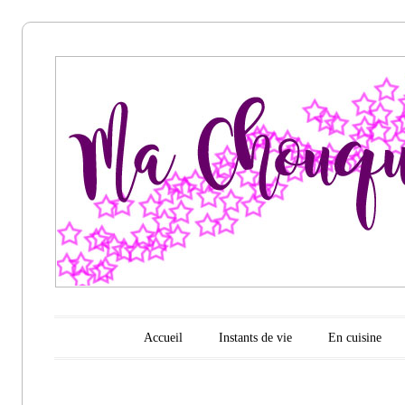
Ma
chouquette
d'amour
Menu principal
Aller au contenu
Accueil
Instants de vie
En cuisine