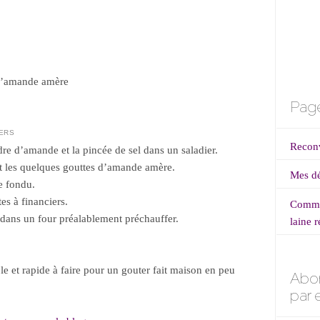
d’amande amère
Page
IERS
Reconv
dre d’amande et la pincée de sel dans un saladier.
et les quelques gouttes d’amande amère.
Mes dé
e fondu.
es à financiers.
Commen
dans un four préalablement préchauffer.
laine r
le et rapide à faire pour un gouter fait maison en peu
Abo
par 