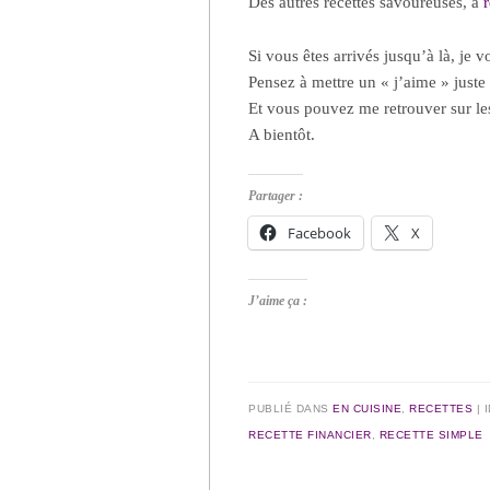
Des autres recettes savoureuses, à
r
Si vous êtes arrivés jusqu’à là, je 
Pensez à mettre un « j’aime » juste 
Et vous pouvez me retrouver sur l
A bientôt.
Partager :
Facebook
X
J’aime ça :
PUBLIÉ DANS
EN CUISINE
,
RECETTES
|
RECETTE FINANCIER
,
RECETTE SIMPLE