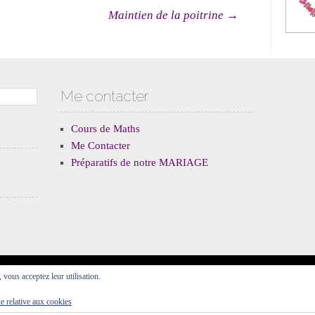
cles
Maintien de la poitrine
→
Me contacter
Cours de Maths
Me Contacter
Préparatifs de notre MARIAGE
, vous acceptez leur utilisation.
Fièrement propulsé par WordPress
Thème Forever par
WordPress.com
.
ue relative aux cookies