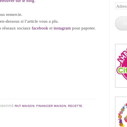
etrouver sur le blog
.
Adress
e-
vous remercie.
mail
en-dessous si l’article vous a plu.
A
es réseaux sociaux
facebook
et
instagram
pour papoter.
IDENTIFIÉ
FAIT MAISON
,
FINANCIER MAISON
,
RECETTE
,