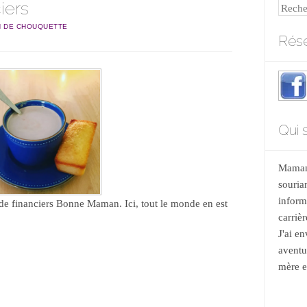
iers
Reche
 DE CHOUQUETTE
Rése
Qui s
Maman 
souria
informa
et de financiers Bonne Maman. Ici, tout le monde en est
carrièr
J'ai e
aventu
mère et