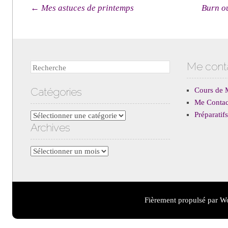
Navigation des articles
←
Mes astuces de printemps
Burn o
Me cont
Recherche
Catégories
Cours de 
Me Contac
Préparati
Catégories
Archives
Archives
Fièrement propulsé par W