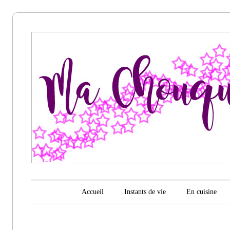
Ma
chouquette
d'amour
Menu principal
Aller au contenu
Accueil
Instants de vie
En cuisine