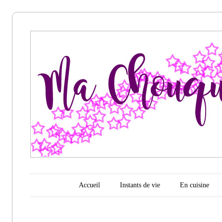
Ma
chouquette
d'amour
Menu principal
Aller au contenu
Accueil
Instants de vie
En cuisine