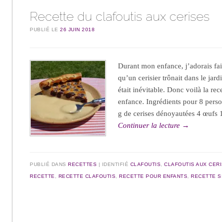
Recette du clafoutis aux cerises
PUBLIÉ LE
26 JUIN 2018
Durant mon enfance, j’adorais fai
qu’un cerisier trônait dans le jard
était inévitable. Donc voilà la re
enfance. Ingrédients pour 8 pers
g de cerises dénoyautées 4 œufs
Continuer la lecture
→
PUBLIÉ DANS
RECETTES
IDENTIFIÉ
CLAFOUTIS
,
CLAFOUTIS AUX CER
RECETTE
,
RECETTE CLAFOUTIS
,
RECETTE POUR ENFANTS
,
RECETTE S
Navigation des articles