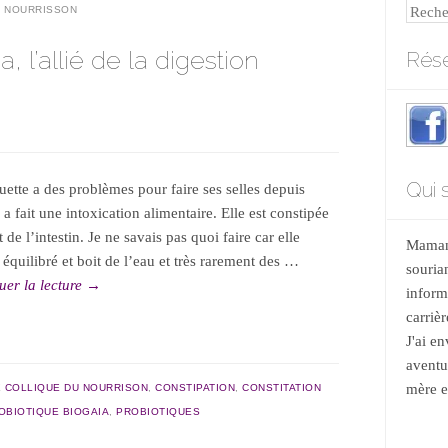
Reche
N NOURRISSON
, l’allié de la digestion
Rése
Qui s
ette a des problèmes pour faire ses selles depuis
 a fait une intoxication alimentaire. Elle est constipée
 de l’intestin. Je ne savais pas quoi faire car elle
Maman 
équilibré et boit de l’eau et très rarement des …
souria
uer la lecture
→
informa
carrièr
J'ai e
aventu
mère et
É
COLLIQUE DU NOURRISON
,
CONSTIPATION
,
CONSTITATION
OBIOTIQUE BIOGAIA
,
PROBIOTIQUES