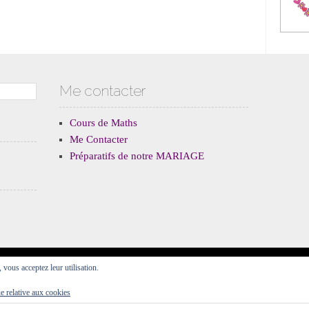
Me contacter
Cours de Maths
Me Contacter
Préparatifs de notre MARIAGE
, vous acceptez leur utilisation.
Fièrement propulsé par WordPress
Thème Forever par
WordPress.com
.
ue relative aux cookies