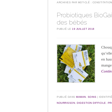
ARCHIVES PAR MOT-CLÉ :
CONSTITATIO
Probiotiques BioGaia
des bébés
PUBLIÉ LE
19 JUILLET 2018
Chouqu
qu’elle
en haut
mange 
Contin
PUBLIÉ DANS
MAMAN
,
SOINS
IDENTIFI
NOURRISSON
,
DIGESTION DIFFICILE
,
PR