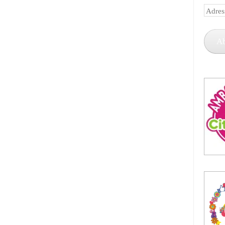
Adress
e-
mail
A