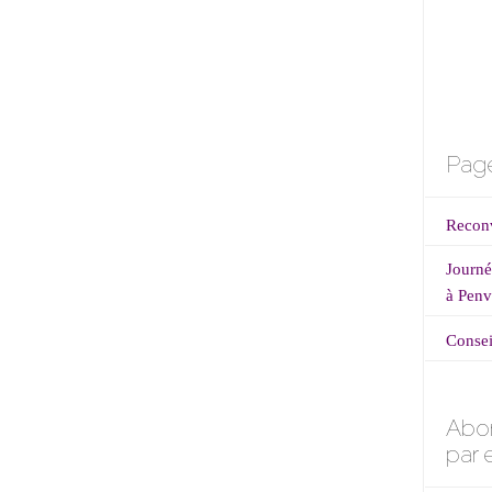
cles
Page
Reconv
Journé
à Penv
Consei
Abo
par 