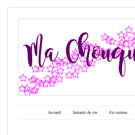
Ma
chouquette
d'amour
Menu principal
Aller au contenu
Accueil
Instants de vie
En cuisine