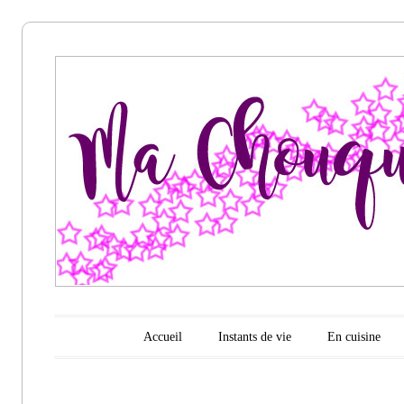
Ma
chouquette
d'amour
Menu principal
Aller au contenu
Accueil
Instants de vie
En cuisine