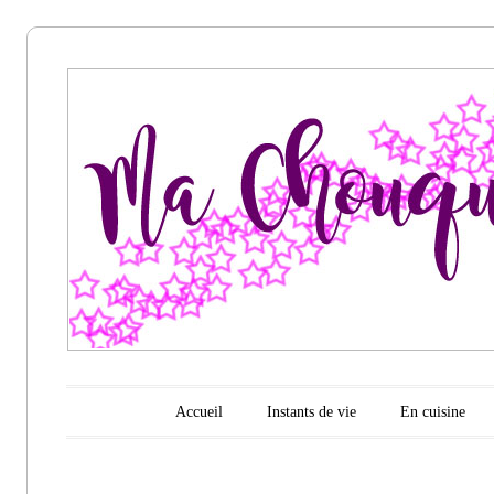
Ma
chouquette
d'amour
Menu principal
Aller au contenu
Accueil
Instants de vie
En cuisine