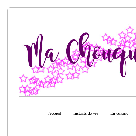
Ma
chouquette
d'amour
Menu principal
Aller au contenu
Accueil
Instants de vie
En cuisine