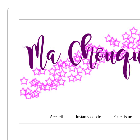
Ma
chouquette
d'amour
Menu principal
Aller au contenu
Accueil
Instants de vie
En cuisine