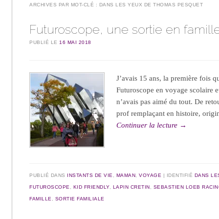
ARCHIVES PAR MOT-CLÉ :
DANS LES YEUX DE THOMAS PESQUET
Futuroscope, une sortie en famill
PUBLIÉ LE
16 MAI 2018
J’avais 15 ans, la première fois qu
Futuroscope en voyage scolaire et
n’avais pas aimé du tout. De reto
prof remplaçant en histoire, origi
Continuer la lecture
→
PUBLIÉ DANS
INSTANTS DE VIE
,
MAMAN
,
VOYAGE
IDENTIFIÉ
DANS LE
FUTUROSCOPE
,
KID FRIENDLY
,
LAPIN CRETIN
,
SEBASTIEN LOEB RACI
FAMILLE
,
SORTIE FAMILIALE