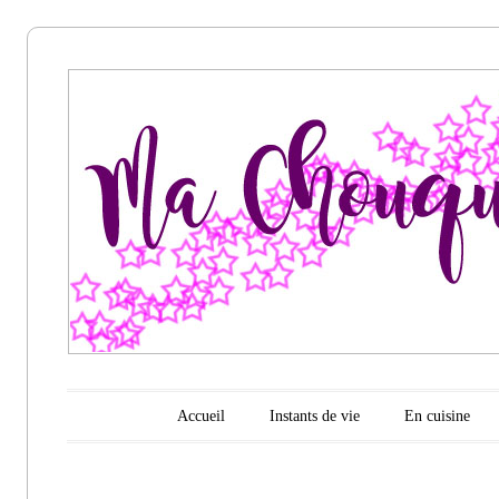
Ma
chouquette
d'amour
Menu principal
Aller au contenu
Accueil
Instants de vie
En cuisine