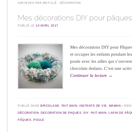
ARCHIVES PAR MOT-CLÉ :
DÉCORATION
Mes décorations DIY pour pâque
PUBLIÉ LE
10 AVRIL 2017
Mes décorations DIY pour Pâques s
et occuper les enfants pendant le
poule avec les ailles qui s’ouvren
chocolats dedans. C’est une activ
Continuer la lecture
→
PUBLIÉ DANS
BRICOLAGE
,
FAIT MAIN
,
INSTANTS DE VIE
,
MAMAN
IDEN
DÉCORATION
,
DECORATION DE PAQUES
,
DIY
,
FAIT MAIN
,
LAPIN DE PÂ
PÂQUES
,
POULE