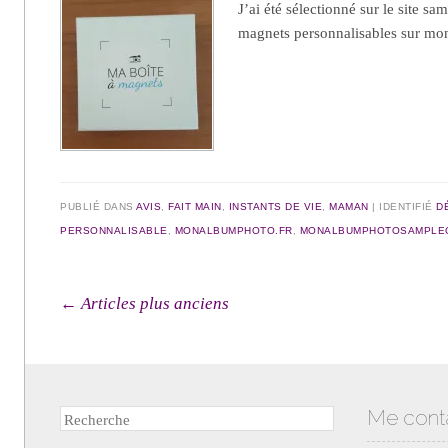
J’ai été sélectionné sur le site sa
magnets personnalisables sur mo
PUBLIÉ DANS
AVIS
,
FAIT MAIN
,
INSTANTS DE VIE
,
MAMAN
IDENTIFIÉ
D
PERSONNALISABLE
,
MONALBUMPHOTO.FR
,
MONALBUMPHOTOSAMPLE
Navigation des articles
←
Articles plus anciens
Me cont
Recherche