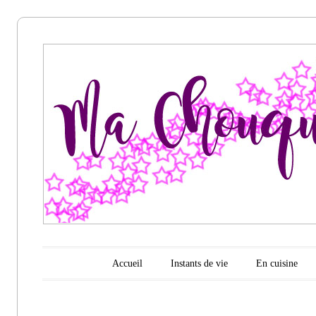
Ma
chouquette
d'amour
Menu principal
Aller au contenu
Accueil
Instants de vie
En cuisine