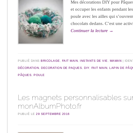
Mes décorations DIY pour Pâques s
et occuper les enfants pendant le
poule avec les ailles qui s’ouvren
chocolats dedans. C’est une activ
Continuer la lecture
→
PUBLIÉ DANS
BRICOLAGE
,
FAIT MAIN
,
INSTANTS DE VIE
,
MAMAN
IDEN
DÉCORATION
,
DECORATION DE PAQUES
,
DIY
,
FAIT MAIN
,
LAPIN DE PÂ
PÂQUES
,
POULE
Les magnets personnalisables su
monAlbumPhoto.fr
PUBLIÉ LE
29 SEPTEMBRE 2016