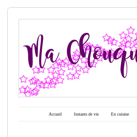
Ma
chouquette
d'amour
Menu principal
Aller au contenu
Accueil
Instants de vie
En cuisine