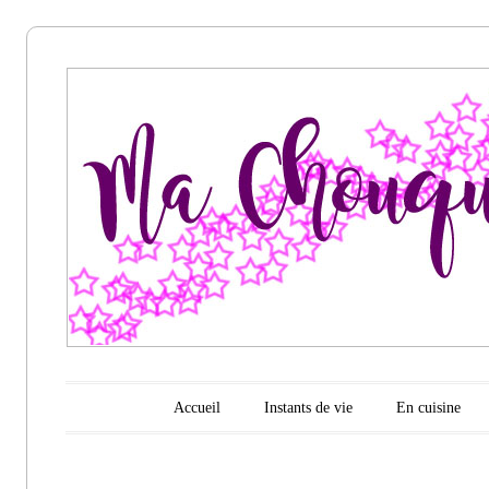
Ma
chouquette
d'amour
Menu principal
Aller au contenu
Accueil
Instants de vie
En cuisine