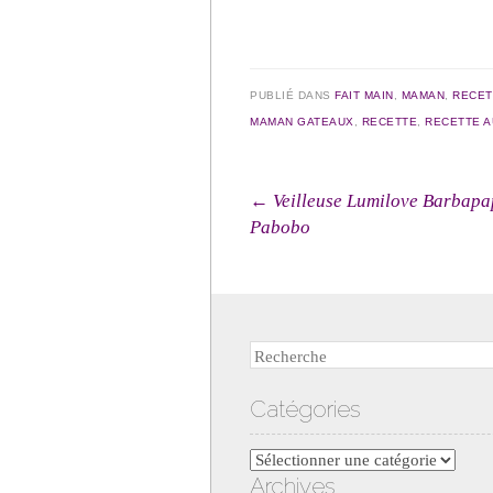
PUBLIÉ DANS
FAIT MAIN
,
MAMAN
,
RECET
MAMAN GATEAUX
,
RECETTE
,
RECETTE A
Navigation des arti
←
Veilleuse Lumilove Barbapa
Pabobo
Recherche
Catégories
Catégories
Archives