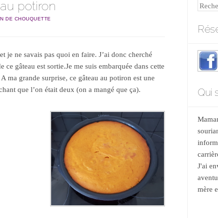
au potiron
Reche
N DE CHOUQUETTE
Rése
 je ne savais pas quoi en faire. J’ai donc cherché
 de ce gâteau est sortie.Je me suis embarquée dans cette
 A ma grande surprise, ce gâteau au potiron est une
sachant que l’on était deux (on a mangé que ça).
Qui s
Maman 
souria
informa
carrièr
J'ai e
aventu
mère et