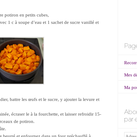
e potiron en petits cubes,
vec 1 c à soupe d’eau et 1 sachet de sucre vanillé et
Page
Reconv
Mes dé
Ma po
r, battre les œufs et le sucre, y ajouter la levure et
Abo
née, écraser le à la fourchette, et laisser refroidir 15-
par 
rceaux de potiron.
âte.
Adress
e beurré et enfournez dans un four préchauffé à