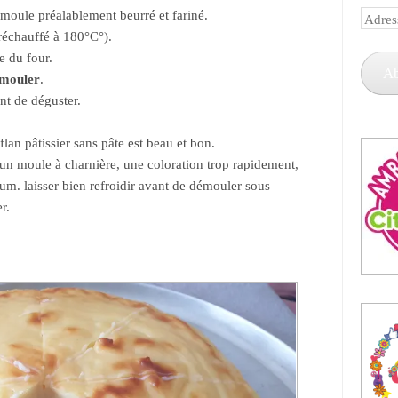
moule préalablement beurré et fariné.
Adress
réchauffé à 180°C°).
e-
le du four.
mail
A
émouler
.
nt de déguster.
le flan pâtissier sans pâte est beau et bon.
 un moule à charnière, une coloration trop rapidement,
um. laisser bien refroidir avant de démouler sous
r.