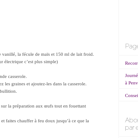
Page
 vanillé, la fécule de maïs et 150 ml de lait froid.
r électrique c’est plus simple)
Reconv
Journé
ande casserole.
à Penv
z les graines et ajoutez-les dans la casserole.
bullition.
Consei
 sur la préparation aux œufs tout en fouettant
Abo
 et faites chauffer à feu doux jusqu’à ce que la
par 