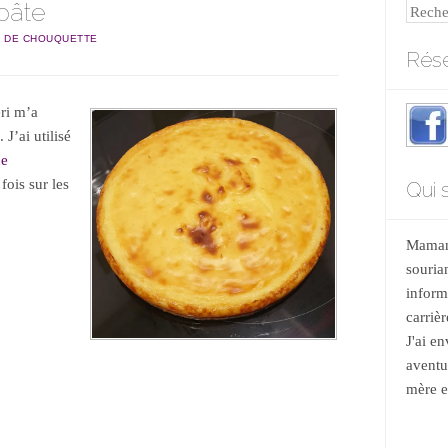
 pâte
Reche
 DE CHOUQUETTE
Rése
ri m’a
J’ai utilisé
he
ois sur les
Qui s
Maman 
souria
informa
carrièr
J'ai e
aventu
mère et