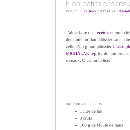
Flan pâtissier sans
PUBLIÉ LE
27 JANVIER 2021
PAR
MAMAN
J’aime faire
des recettes
et mon ché
demandé un flan pâtissier sans pâte. 
celle d’un grand pâtissier
Christop
MICHALAK
reprise de nombreuse f
réseaux. C’est un délice.
INGRÉDIENTS : 8 PERS
1 litre de lait
3 œufs
100 g de fécule de maïs