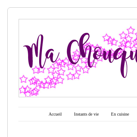
Ma
chouquette
d'amour
Menu principal
Aller au contenu
Accueil
Instants de vie
En cuisine