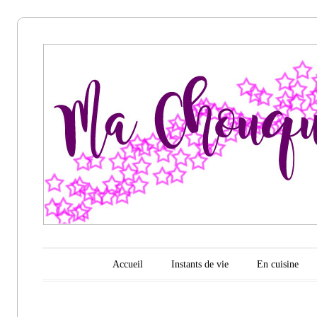
Ma
chouquette
d'amour
Menu principal
Aller au contenu
Accueil
Instants de vie
En cuisine