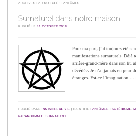
ARCHIVES PAR MOT-CLÉ :
FANTÔMES
Surnaturel dans notre maison
PUBLIÉ LE
31 OCTOBRE 2018
Pour ma part, j’ai toujours été s
manifestations surnaturels. Déjà t
arrière-grand-mère dans son lit, al
décédée. Je n’ai jamais eu peur d
étranges. Est-ce l’imagination …
PUBLIÉ DANS
INSTANTS DE VIE
IDENTIFIÉ
FANTÔMES
,
ISOTÉRISME
,
M
PARANORMALE
,
SURNATUREL