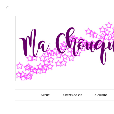
Ma
chouquette
d'amour
Menu principal
Aller au contenu
Accueil
Instants de vie
En cuisine