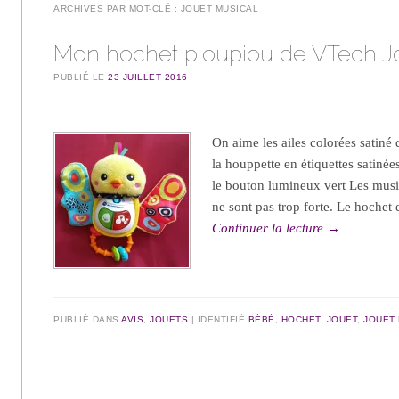
ARCHIVES PAR MOT-CLÉ :
JOUET MUSICAL
Mon hochet pioupiou de VTech J
PUBLIÉ LE
23 JUILLET 2016
On aime les ailes colorées satiné 
la houppette en étiquettes satinée
le bouton lumineux vert Les musi
ne sont pas trop forte. Le hoche
Continuer la lecture
→
PUBLIÉ DANS
AVIS
,
JOUETS
IDENTIFIÉ
BÉBÉ
,
HOCHET
,
JOUET
,
JOUET
Navigation des articles