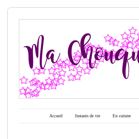
Ma
chouquette
d'amour
Menu principal
Aller au contenu
Accueil
Instants de vie
En cuisine