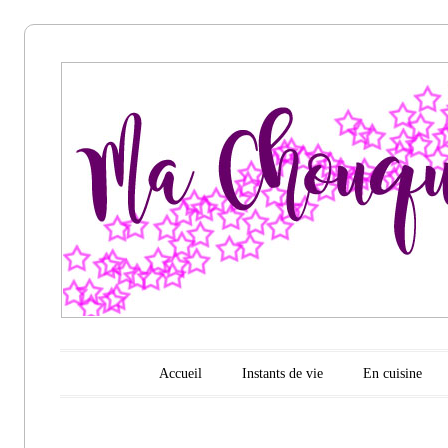
Ma
chouquette
d'amour
Menu principal
Aller au contenu
Accueil
Instants de vie
En cuisine