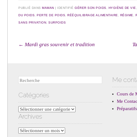
PUBLIÉ DANS
MAMAN
|
IDENTIFIÉ
GÉRER SON POIDS
,
HYGIÈNE DE VIE
DU POIDS
,
PERTE DE POIDS
,
RÉÉQUILIBRAGE ALIMENTAIRE
,
RÉGIME
,
SANS PRIVATION
,
SURPOIDS
Navigation des articles
←
Mardi gras souvenir et tradition
T
Me cont
Recherche
Catégories
Cours de 
Me Contac
Préparati
Catégories
Archives
Archives