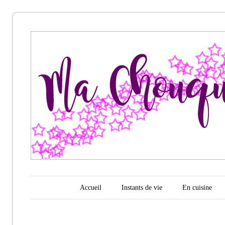
Ma
chouquette
d'amour
Menu principal
Aller au contenu
Accueil
Instants de vie
En cuisine