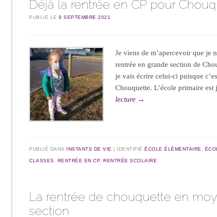
Déjà la rentrée en CP pour Chouq
PUBLIÉ LE
9 SEPTEMBRE 2021
Je viens de m’apercevoir que je n’a
rentrée en grande section de Chou
je vais écrire celui-ci puisque c’e
Chouquette. L’école primaire est
lecture
→
PUBLIÉ DANS
INSTANTS DE VIE
IDENTIFIÉ
ÉCOLE ÉLÉMENTAIRE
,
ÉCO
CLASSES
,
RENTRÉE EN CP
,
RENTRÉE SCOLAIRE
La rentrée de chouquette en mo
section